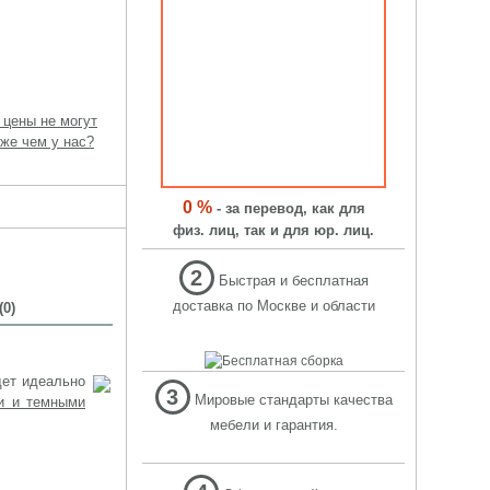
 цены не могут
же чем у нас?
0 %
- за перевод, как для
физ. лиц, так и для юр. лиц.
2
Быстрая и бесплатная
доставка по Москве и области
0)
дет идеально
3
Мировые стандарты качества
и и темными
мебели и гарантия.