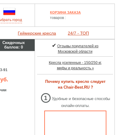
КОРЗИНА ЗАКАЗА
товаров :
ыбрать
город
Геймерские кресла
24/7 - ТОП
Скидочных
✔
Отзывы покупателей из
баллов:
0
Московской области
Кресла усиленные - 150/250 кг,
мифы и реальность »
3-91
уб.
Почему купить кресло следует
на Chair-Best.RU ?
ичии
1
Удобные и безопасные способы
онлайн-оплаты.