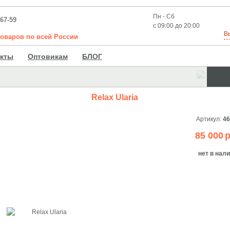
Пн - Сб
-67-59
с 09:00 до 20:00
В
товаров
по
всей
России
акты
Оптовикам
БЛОГ
Relax Ularia
Артикул:
46
85 000
р
нет в нал