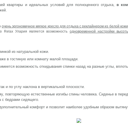
шей квартиры и идеальных условий для полноценного отдыха,
в ком
жей.
о
очень эргономичное мягкое кресло для отдыха с реклайнером из белой кожи
ью Relax Улария является возможность
одновременной настройки высот
пинкой из натуральной кожи.
даже в гостиную или комнату малой площади.
имеется возможность откидывания спинки назад на разные углы, вплоть
так и по углу наклона в вертикальной плоскости.
у, повторяющую естественные изгибы спины человека. Сиденье в перед
а с бедрами сидящего.
 дополнительный комфорт и позволит наиболее удобным образом вытянут