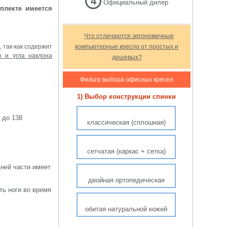
4
Официальный дилер
плекте имеется
Что отличаются эргономичные
, так-как содержит
компьютерные кресла от простых и
ы и угла наклона
дешевых?
Фильтр выбора офисных кресел
1) Выбор конструкции спинки
 до 138
классическая (сплошная)
сетчатая (каркас + сетка)
ней части имеет
двойная ортопедическая
ь ноги во время
обитая натуральной кожей