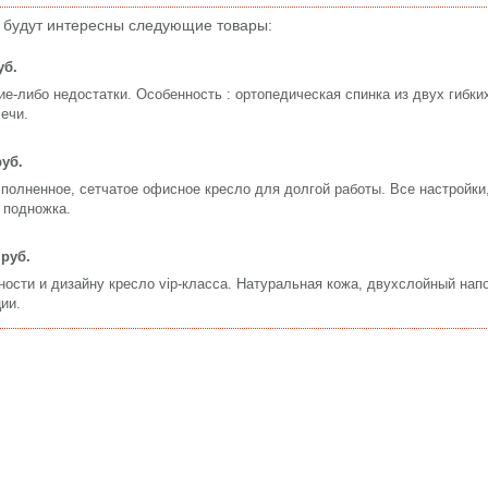
 будут интересны следующие товары:
уб.
ие-либо недостатки. Особенность : ортопедическая спинка из двух гибки
ечи.
руб.
полненное, сетчатое офисное кресло для долгой работы. Все настройки
 подножка.
 руб.
ости и дизайну кресло vip-класса. Натуральная кожа, двухслойный нап
ии.