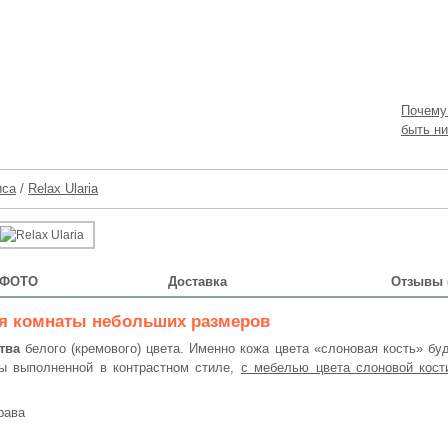
Почему
быть ни
иса
/
Relax Ularia
ФОТО
Доставка
Отзывы (
я комнаты небольших размеров
тва
белого (кремового) цвета. Именно кожа цвета «слоновая кость» бу
ты выполненной в контрастном стиле,
с мебелью цвета слоновой кост
рава