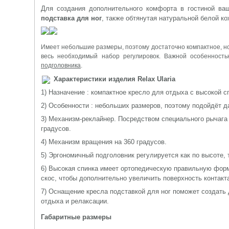
Для создания дополнительного комфорта в гостиной ва
подставка для ног
, также обтянутая натуральной белой ко
Имеет небольшие размеры, поэтому достаточно компактное, н
весь необходимый набор регулировок. Важной особенност
подголовника
.
Характеристики изделия Relax Ularia
1) Назначение : компактное кресло для отдыха с высокой с
2) Особенности : небольших размеров, поэтому подойдёт 
3) Механизм-реклайнер. Посредством специального рычага 
градусов.
4) Механизм вращения на 360 градусов.
5) Эргономичный подголовник регулируется как по высоте, 
6) Высокая спинка имеет ортопедическую правильную форм
скос, чтобы дополнительно увеличить поверхность контакт
7) Оснащение кресла подставкой для ног поможет создать
отдыха и релаксации.
Габаритные размеры