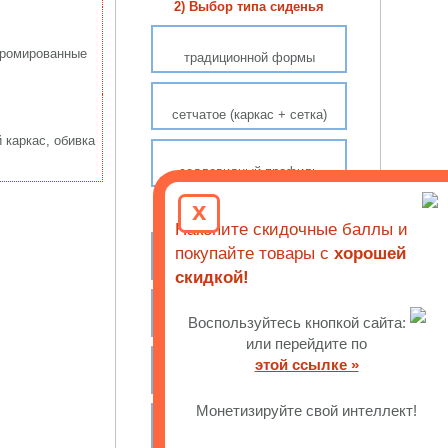
2) Выбор типа сиденья
 Хромированные
традиционной формы
сетчатое (каркас + сетка)
 каркас, обивка
седловидный профиль
x
3) С какими регулировками
Накопите скидочные баллы и
покупайте товары с
хорошей
настройка высоты спинки
скидкой!
Воспользуйтесь кнопкой сайта:
поясничный упор
или перейдите по
этой ссылке »
глубина сиденья (слайдер)
Монетизируйте свой интеллект!
3D-подлокотники