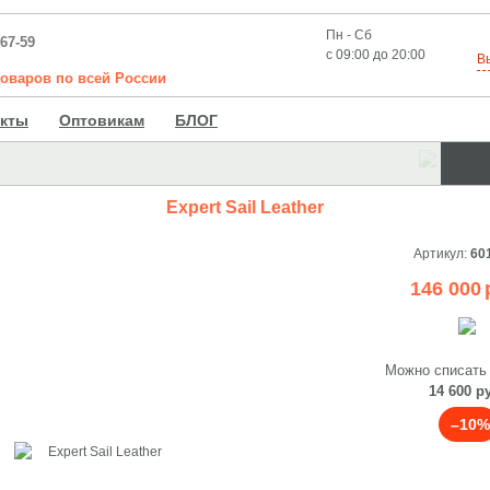
Пн - Сб
-67-59
с 09:00 до 20:00
В
товаров
по
всей
России
акты
Оптовикам
БЛОГ
Expert Sail Leather
Артикул:
60
146 000
Можно списать
14 600 р
–10%