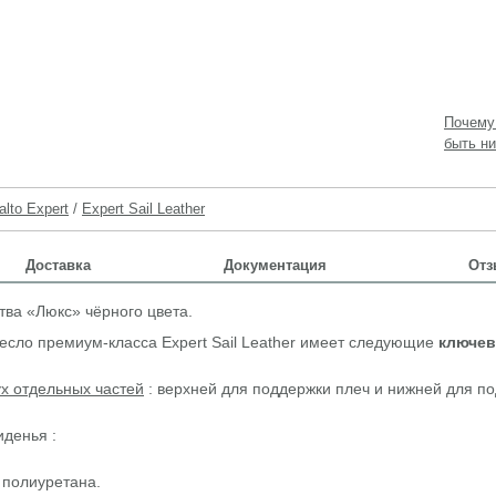
Почему
быть ни
lto Expert
/
Expert Sail Leather
Доставка
Документация
Отз
тва «Люкс» чёрного цвета.
есло премиум-класса Expert Sail Leather имеет следующие
ключе
ух отдельных частей
: верхней для поддержки плеч и нижней для п
иденья :
 полиуретана.