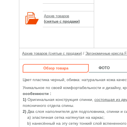
Архив товаров
(снятые с продажи)
Архив товаров (снятые с продажи)
/
Эргономичные кресла Fa
ФОТО
Обзор товара
Цвет пластика черный, обивка: натуральная кожа качес
Уникальное по своей комфортабельности и дизайну, кр
особенности :
1)
Оригинальная конструкция спинки,
состоящая из дв
поясничного отдела спины.
2)
Два слоя наполнителя для подголовника, спинки и с
a) эластичная сетка натянутая на каркас;
b) нанесённый на эту сетку тонкий слой вспененного