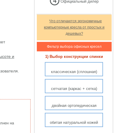
4
Официальный дилер
Что отличаются эргономичные
компьютерные кресла от простых и
дешевых?
жет
Фильтр выбора офисных кресел
ысоте и
1) Выбор конструкции спинки
зователя.
классическая (сплошная)
сетчатая (каркас + сетка)
двойная ортопедическая
обитая натуральной кожей
олнен на