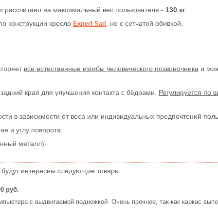
и рассчитано на максимальный вес пользователя -
130 кг
.
по конструкции кресло
, но с сетчатой обивкой.
Expert Sail
.
вторяет
все естественные изгибы человеческого позвоночника
и мо
задний края для улучшения контакта с бёдрами.
Регулируется по в
ости в зависимости от веса или индивидуальных предпочтений поль
не и углу поворота.
анный металл).
 будут интересны следующие товары:
00 руб.
мпьютера с выдвигаемой подножкой. Очень прочное, так-как каркас вып