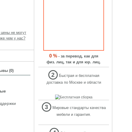
 цены не могут
же чем у нас?
0 %
- за перевод, как для
физ. лиц, так и для юр. лиц.
ывы (0)
2
Быстрая и бесплатная
доставка по Москве и области
вые
оддержки
3
Мировые стандарты качества
мебели и гарантия.