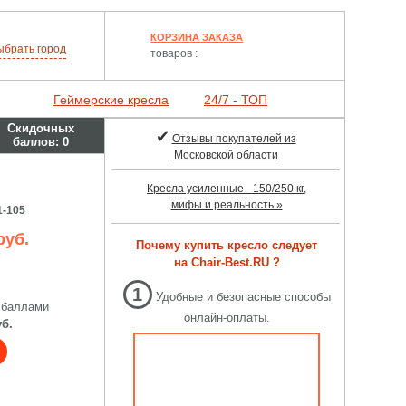
КОРЗИНА ЗАКАЗА
ыбрать
город
товаров :
Геймерские кресла
24/7 - ТОП
Скидочных
✔
Отзывы покупателей из
баллов:
0
Московской области
Кресла усиленные - 150/250 кг,
мифы и реальность »
1-105
руб.
Почему купить кресло следует
на Chair-Best.RU ?
1
Удобные и безопасные способы
 баллами
онлайн-оплаты.
уб.