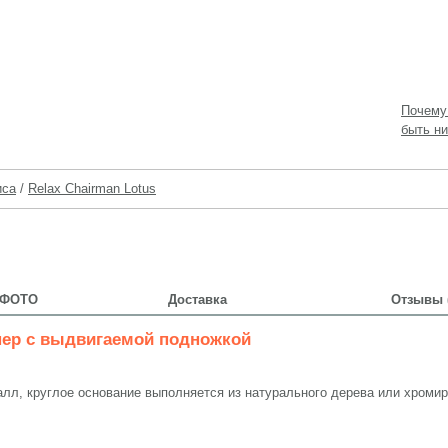
Почему
быть ни
иса
/
Relax Chairman Lotus
ФОТО
Доставка
Отзывы (
ер с выдвигаемой подножкой
алл, круглое основание выполняется из натурального дерева или хроми