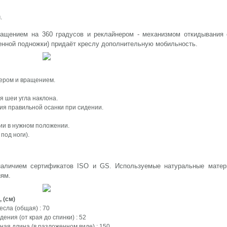
.
ащением на 360 градусов и реклайнером - механизмом откидывания 
оенной подножки) придаёт креслу дополнительную мобильность.
йнером и вращением.
я шеи угла наклона.
ия правильной осанки при сидении.
ии в нужном положении.
под ноги).
 наличием сертификатов ISO и GS. Используемые натуральные мате
иям.
 (см)
есла (общая) : 70
дения (от края до спинки) : 52
ная длина (в разложенном виде) : 150