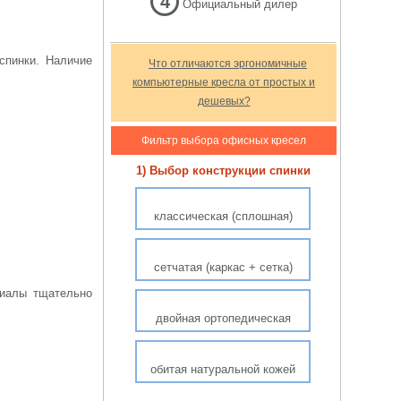
4
Официальный дилер
спинки. Наличие
Что отличаются эргономичные
компьютерные кресла от простых и
дешевых?
Фильтр выбора офисных кресел
1) Выбор конструкции спинки
классическая (сплошная)
сетчатая (каркас + сетка)
риалы тщательно
двойная ортопедическая
обитая натуральной кожей