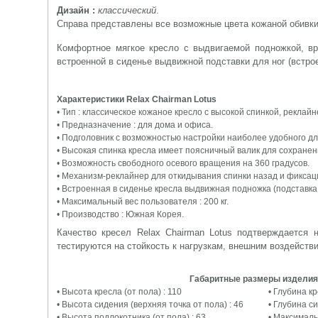
Дизайн :
классический
.
Справа представлены все возможные цвета кожаной обивки
Комфортное мягкое кресло с выдвигаемой подножкой, вр
встроенной в сиденье выдвижной подставки для ног (встр
Характеристики Relax Chairman Lotus
• Тип : классическое кожаное кресло с высокой спинкой, рекла
• Предназначение : для дома и офиса.
• Подголовник с возможностью настройки наиболее удобного дл
• Высокая спинка кресла имеет поясничный валик для сохранен
• Возможность свободного осевого вращения на 360 градусов.
• Механизм-реклайнер для откидывания спинки назад и фиксац
• Встроенная в сиденье кресла выдвижная подножка (подставка 
• Максимальный вес пользователя : 200 кг.
• Производство : Южная Корея.
Качество кресел Relax Chairman Lotus подтверждается
тестируются на стойкость к нагрузкам, внешним воздейств
Габаритные размеры изделия,
• Высота кресла (от пола) : 110
• Глубина кр
• Высота сидения (верхняя точка от пола) : 46
• Глубина си
• Высота подлокотника (от пола) : 63
• Максималь