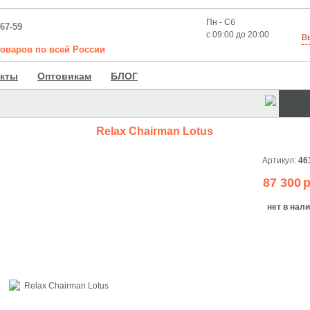
Пн - Сб
-67-59
с 09:00 до 20:00
В
товаров
по
всей
России
акты
Оптовикам
БЛОГ
Relax Chairman Lotus
Артикул:
46
87 300
р
нет в нал