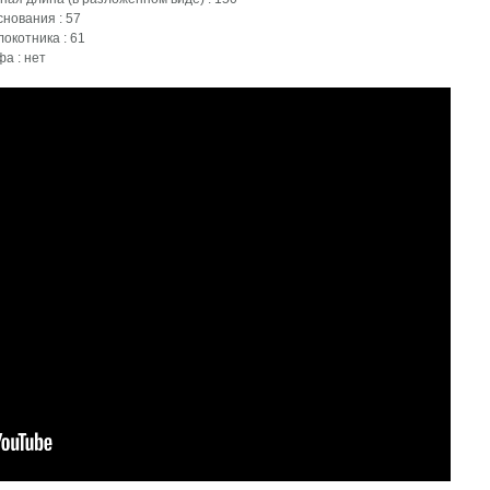
снования : 57
локотника : 61
фа : нет