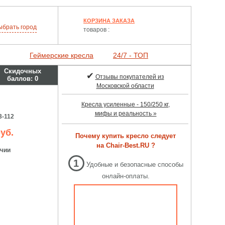
КОРЗИНА ЗАКАЗА
ыбрать
город
товаров :
Геймерские кресла
24/7 - ТОП
Скидочных
✔
Отзывы покупателей из
баллов:
0
Московской области
Кресла усиленные - 150/250 кг,
мифы и реальность »
3-112
уб.
Почему купить кресло следует
на Chair-Best.RU ?
ичии
1
Удобные и безопасные способы
онлайн-оплаты.