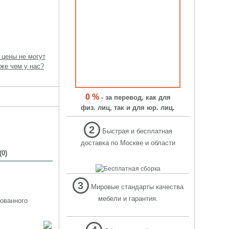
 цены не могут
же чем у нас?
0 %
- за перевод, как для
физ. лиц, так и для юр. лиц.
2
Быстрая и бесплатная
доставка по Москве и области
0)
3
Мировые стандарты качества
мебели и гарантия.
рованного