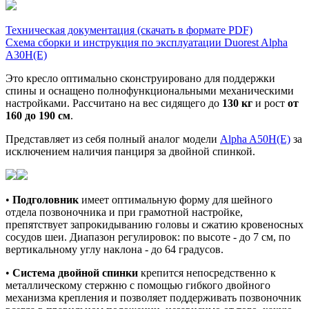
Техническая документация (скачать в формате PDF)
Схема сборки и инструкция по эксплуатации Duorest Alpha
A30H(E)
Это кресло оптимально сконструировано для поддержки
спины и оснащено полнофункциональными механическими
настройками. Рассчитано на вес сидящего до
130 кг
и рост
от
160 до 190 см
.
Представляет из себя полный аналог модели
Alpha A50H(E)
за
исключением наличия панциря за двойной спинкой.
•
Подголовник
имеет оптимальную форму для шейного
отдела позвоночника и при грамотной настройке,
препятствует запрокидыванию головы и сжатию кровеносных
сосудов шеи. Диапазон регулировок: по высоте - до 7 см, по
вертикальному углу наклона - до 64 градусов.
•
Система двойной спинки
крепится непосредственно к
металлическому стержню с помощью гибкого двойного
механизма крепления и позволяет поддерживать позвоночник