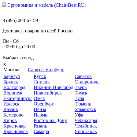
8 (495) 003-67-59
Доставка
товаров
по
всей
России
Пн - Сб
с 09:00 до 20:00
Выбрать
город
x
Москва
Санкт-Петербург
Барнаул
Курск
Саратов
Брянск
Липецк
Ставрополь
Волгоград
Нижний Новгород
Тверь
Воронеж
Новосибирск
Томск
Екатеринбург
Омск
Тула
Ижевск
Оренбург
Тюмень
Казань
Пенза
Ульяновск
Кемерово
Пермь
Уфа
Киров
Ростов-на-Дону
Чебоксары
Краснодар
Рязань
Челябинск
Красноярск
Самара
Ярославль