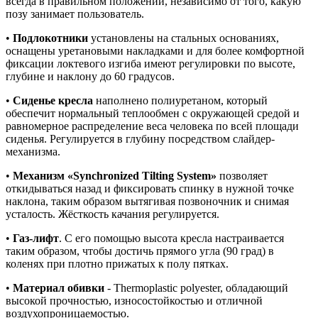
всегда в правильном положении, независимо от того, какую
позу занимает пользователь.
•
Подлокотники
установлены на стальных основаниях,
оснащены уретановыми накладками и для более комфортной
фиксации локтевого изгиба имеют регулировки по высоте,
глубине и наклону до 60 градусов.
•
Сиденье кресла
наполнено полиуретаном, который
обеспечит нормальный теплообмен с окружающей средой и
равномерное распределение веса человека по всей площади
сиденья. Регулируется в глубину посредством слайдер-
механизма.
•
Механизм «Synchronized Tilting System»
позволяет
откидываться назад и фиксировать спинку в нужной точке
наклона, таким образом вытягивая позвоночник и снимая
усталость. Жёсткость качания регулируется.
•
Газ-лифт
. С его помощью высота кресла настраивается
таким образом, чтобы достичь прямого угла (90 град) в
коленях при плотно прижатых к полу пятках.
•
Материал обивки
- Thermoplastic polyester, обладающий
высокой прочностью, износостойкостью и отличной
воздухопроницаемостью.