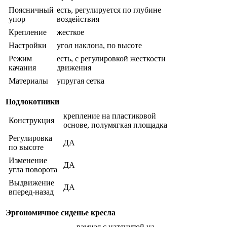
Поясничный
есть, регулируется по глубине
упор
воздействия
Крепление
жесткое
Настройки
угол наклона, по высоте
Режим
есть, с регулировкой жесткости
качания
движения
Материалы
упругая сетка
Подлокотники
крепление на пластиковой
Конструкция
основе, полумягкая площадка
Регулировка
ДА
по высоте
Изменение
ДА
угла поворота
Выдвижение
ДА
вперед-назад
Эргономичное сиденье кресла
рамная с натянутой на