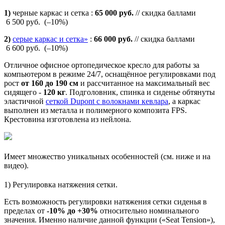
1)
черные каркас и сетка
:
65 000 руб.
// скидка баллами
6 500 руб.
(–10%)
2)
серые каркас и сетка»
:
66 000 руб.
// скидка баллами
6 600 руб.
(–10%)
Отличное офисное ортопедическое кресло для работы за
компьютером в режиме 24/7, оснащённое регулировками под
рост
от 160 до 190 см
и рассчитанное на максимальный вес
сидящего -
120 кг
. Подголовник, спинка и сиденье обтянуты
эластичной
сеткой Dupont с волокнами кевлара
, а каркас
выполнен из металла и полимерного композита FPS.
Крестовина изготовлена из нейлона.
Имеет множество уникальных особенностей (см. ниже и на
видео).
1) Регулировка натяжения сетки.
Есть возможность регулировки натяжения сетки сиденья в
пределах от
-10% до +30%
относительно номинального
значения. Именно наличие данной функции («Seat Tension»),