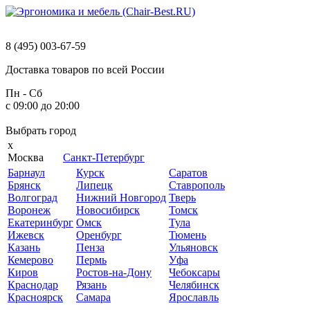
8 (495) 003-67-59
Доставка
товаров
по
всей
России
Пн - Сб
с 09:00 до 20:00
Выбрать
город
x
Москва
Санкт-Петербург
Барнаул
Курск
Саратов
Брянск
Липецк
Ставрополь
Волгоград
Нижний Новгород
Тверь
Воронеж
Новосибирск
Томск
Екатеринбург
Омск
Тула
Ижевск
Оренбург
Тюмень
Казань
Пенза
Ульяновск
Кемерово
Пермь
Уфа
Киров
Ростов-на-Дону
Чебоксары
Краснодар
Рязань
Челябинск
Красноярск
Самара
Ярославль