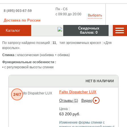
Пн - Сб
8 (495) 003-67-59
с 09:00 до 20:00
Выбрать
Доставка
по
России
Скидочных
▼
Каталог
баллов:
0
По запросу найдено позиций :
11
, тип эргономичных кресел : «Для
взрослых».
Спинка :
классическая (набивка + обивка)
Функциональные особенности :
• с регулировкой высоты спинки
НЕТ В НАЛИЧИИ
Falto Dispatcher LUX
24/7
►
Отзывы (1)
Видео
Цена :
63 200
руб.
Изменение формы спинки с