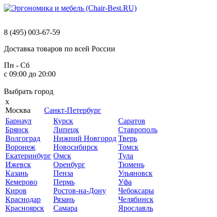
8 (495) 003-67-59
Доставка
товаров
по
всей
России
Пн - Сб
с 09:00 до 20:00
Выбрать
город
x
Москва
Санкт-Петербург
Барнаул
Курск
Саратов
Брянск
Липецк
Ставрополь
Волгоград
Нижний Новгород
Тверь
Воронеж
Новосибирск
Томск
Екатеринбург
Омск
Тула
Ижевск
Оренбург
Тюмень
Казань
Пенза
Ульяновск
Кемерово
Пермь
Уфа
Киров
Ростов-на-Дону
Чебоксары
Краснодар
Рязань
Челябинск
Красноярск
Самара
Ярославль