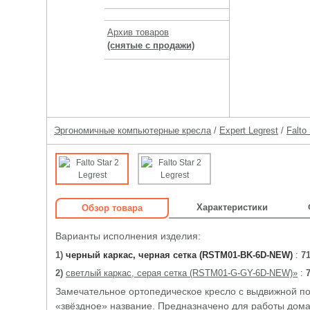
Архив товаров
(снятые с продажи)
Эргономичные компьютерные кресла
/
Expert Legrest
/
Falto
Характеристики
Обзор товара
Варианты исполнения изделия:
1)
черный каркас, черная сетка (RSTM01-BK-6D-NEW)
:
71
2)
светлый каркас, серая сетка (RSTM01-G-GY-6D-NEW)»
:
Замечательное ортопедическое кресло с выдвижной п
«звёздное» название. Предназначено для работы дома 