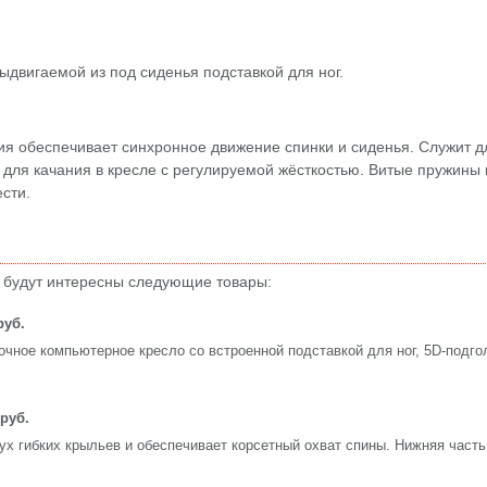
ыдвигаемой из под сиденья подставкой для ног.
я обеспечивает синхронное движение спинки и сиденья. Служит д
е для качания в кресле с регулируемой жёсткостью. Витые пружины 
сти.
 будут интересны следующие товары:
руб.
очное компьютерное кресло со встроенной подставкой для ног, 5D-подго
 руб.
вух гибких крыльев и обеспечивает корсетный охват спины. Нижняя част