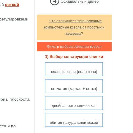
4
Официальный дилер
ной
сеткой
регулировками
Что отличаются эргономичные
компьютерные кресла от простых и
дешевых?
Фильтр выбора офисных кресел
1) Выбор конструкции спинки
классическая (сплошная)
сетчатая (каркас + сетка)
риз. плоскости.
двойная ортопедическая
обитая натуральной кожей
сса и по