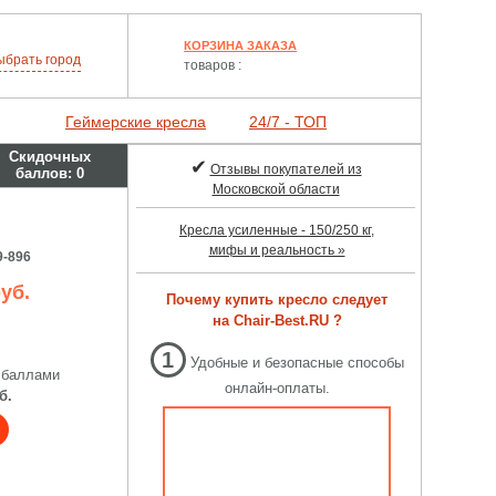
КОРЗИНА ЗАКАЗА
ыбрать
город
товаров :
Геймерские кресла
24/7 - ТОП
Скидочных
✔
Отзывы покупателей из
баллов:
0
Московской области
Кресла усиленные - 150/250 кг,
мифы и реальность »
9-896
уб.
Почему купить кресло следует
на Chair-Best.RU ?
1
Удобные и безопасные способы
 баллами
онлайн-оплаты.
б.