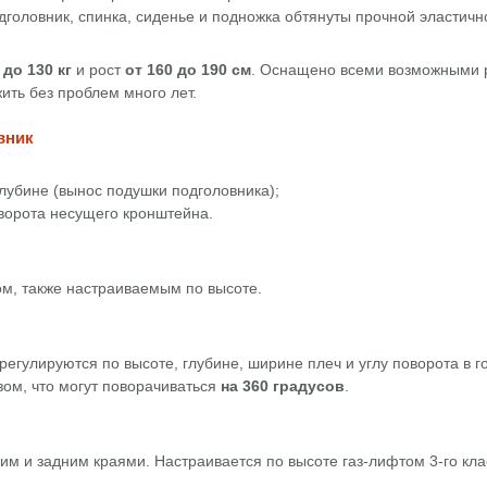
дголовник, спинка, сиденье и подножка обтянуты прочной эластич
о
до 130 кг
и рост
от 160 до 190 см
. Оснащено всеми возможными 
ить без проблем много лет.
вник
глубине (вынос подушки подголовника);
оворота несущего кронштейна.
м, также настраиваемым по высоте.
улируются по высоте, глубине, ширине плеч и углу поворота в го
ом, что могут поворачиваться
на 360 градусов
.
 и задним краями. Настраивается по высоте газ-лифтом 3-го кла