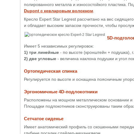
полированного металла и износостойкого пластика. По
Dupont с кевларовым волокном
.
Кресло Expert Star Legrest рассчитано на вес сидящег
и обладает высоким запасом прочности, чтобы прослуж
5D-подголо
Имеет 5 независимых регулировок:
1) три линейные
- по высоте (кронштейн + подушка), 
2) две угловые
- величина наклона подушки и угол п
Ортопедическая спинка
Регулируется по высоте и оснащена поясничным упоро
Эргономичные 4D-подлокотники
Расположены на мощном металлическом основании и рег
Площадки подлокотников сконструированы таким образ
Сетчатое сиденье
Имеет анатомический профиль со скошенными передним
глубине посадки слайдер-механизмом.