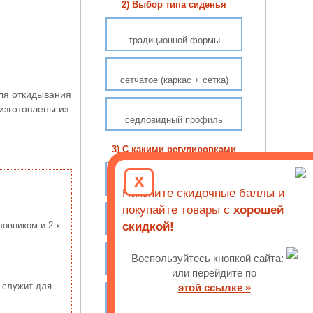
2) Выбор типа сиденья
традиционной формы
сетчатое (каркас + сетка)
ля откидывания
изготовлены из
седловидный профиль
3) С какими регулировками
x
настройка высоты спинки
Накопите скидочные баллы и
покупайте товары с
хорошей
поясничный упор
ловником и 2-х
скидкой!
Воспользуйтесь кнопкой сайта:
глубина сиденья (слайдер)
или перейдите по
ь служит для
этой ссылке »
3D-подлокотники