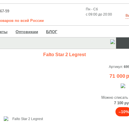
Пн - Сб
-67-59
с 09:00 до 20:00
В
товаров
по
всей
России
акты
Оптовикам
БЛОГ
Falto Star 2 Legrest
Артикул:
69
71 000
р
Можно списать
7 100 ру
–10%