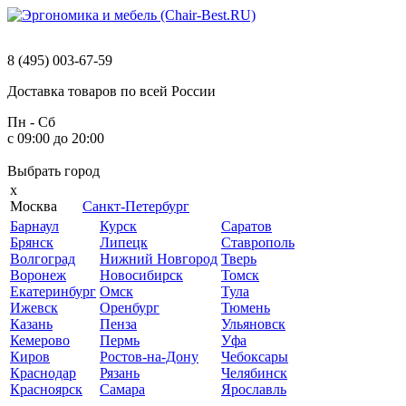
8 (495) 003-67-59
Доставка
товаров
по
всей
России
Пн - Сб
с 09:00 до 20:00
Выбрать
город
x
Москва
Санкт-Петербург
Барнаул
Курск
Саратов
Брянск
Липецк
Ставрополь
Волгоград
Нижний Новгород
Тверь
Воронеж
Новосибирск
Томск
Екатеринбург
Омск
Тула
Ижевск
Оренбург
Тюмень
Казань
Пенза
Ульяновск
Кемерово
Пермь
Уфа
Киров
Ростов-на-Дону
Чебоксары
Краснодар
Рязань
Челябинск
Красноярск
Самара
Ярославль