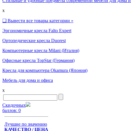
Стильные и удобные предметы современной мебели для дома и
x
❑
Вывести все товары категории »
Эргономичные кресла Falto Expert
Ортопедические кресла Duorest
Компьютерные кресла Milani (Италия)
Офисные кресла TopStar (Германия)
Кресла для компьютера Okamura (Япония)
Мебель для дома и офиса
x
Скидочных
баллов:
0
Лучшие по значению
КАЧЕСТВО / ЦЕНА