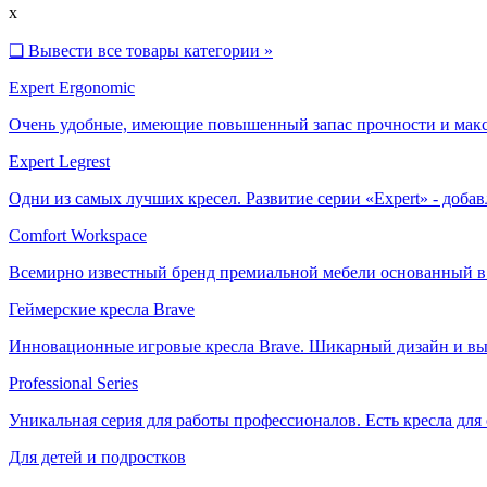
x
❑
Вывести все товары категории »
Expert Ergonomic
Очень удобные, имеющие повышенный запас прочности и макс
Expert Legrest
Одни из самых лучших кресел. Развитие серии «Expert» - доб
Comfort Workspace
Всемирно известный бренд премиальной мебели основанный в 
Геймерские кресла Brave
Инновационные игровые кресла Brave. Шикарный дизайн и вы
Professional Series
Уникальная серия для работы профессионалов. Есть кресла для
Для детей и подростков