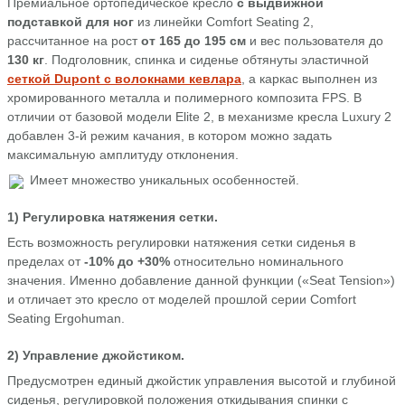
Премиальное ортопедическое кресло
с выдвижной
подставкой для ног
из линейки Comfort Seating 2,
рассчитанное на рост
от 165 до 195 см
и вес пользователя до
130 кг
. Подголовник, спинка и сиденье обтянуты эластичной
сеткой Dupont с волокнами кевлара
, а каркас выполнен из
хромированного металла и полимерного композита FPS. В
отличии от базовой модели Elite 2, в механизме кресла Luxury 2
добавлен 3-й режим качания, в котором можно задать
максимальную амплитуду отклонения.
Имеет множество уникальных особенностей.
1) Регулировка натяжения сетки.
Есть возможность регулировки натяжения сетки сиденья в
пределах от
-10% до +30%
относительно номинального
значения. Именно добавление данной функции («Seat Tension»)
и отличает это кресло от моделей прошлой серии Comfort
Seating Ergohuman.
2) Управление джойстиком.
Предусмотрен единый джойстик управления высотой и глубиной
сиденья, регулировкой положения откидывания спинки с