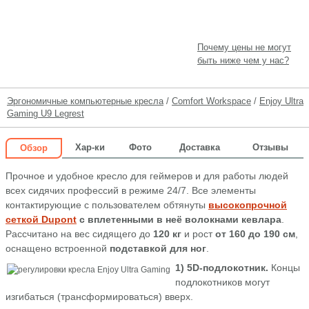
Почему цены не могут
быть ниже чем у нас?
Эргономичные компьютерные кресла
/
Comfort Workspace
/
Enjoy Ultra
Gaming U9 Legrest
Хар-ки
Фото
Доставка
Отзывы
Обзор
Прочное и удобное кресло для геймеров и для работы людей
всех сидячих профессий в режиме 24/7. Все элементы
контактирующие с пользователем обтянуты
высокопрочной
сеткой Dupont
с вплетенными в неё волокнами кевлара
.
Рассчитано на вес сидящего до
120 кг
и рост
от 160 до 190 см
,
оснащено встроенной
подставкой для ног
.
1) 5D-подлокотник.
Концы
подлокотников могут
изгибаться (трансформироваться) вверх.