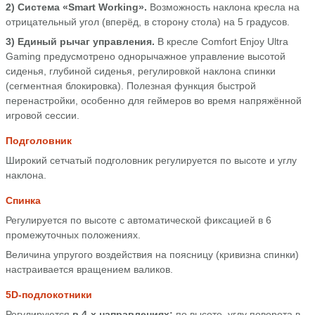
2) Система «Smart Working».
Возможность наклона кресла на
отрицательный угол (вперёд, в сторону стола) на 5 градусов.
3) Единый рычаг управления.
В кресле Comfort Enjoy Ultra
Gaming предусмотрено однорычажное управление высотой
сиденья, глубиной сиденья, регулировкой наклона спинки
(сегментная блокировка). Полезная функция быстрой
перенастройки, особенно для геймеров во время напряжённой
игровой сессии.
Подголовник
Широкий сетчатый подголовник регулируется по высоте и углу
наклона.
Спинка
Регулируется по высоте с автоматической фиксацией в 6
промежуточных положениях.
Величина упругого воздействия на поясницу (кривизна спинки)
настраивается вращением валиков.
5D-подлокотники
Регулируются
в 4-х направлениях:
по высоте, углу поворота в