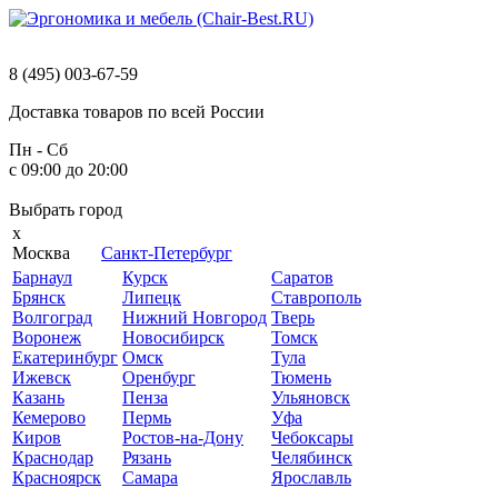
8 (495) 003-67-59
Доставка
товаров
по
всей
России
Пн - Сб
с 09:00 до 20:00
Выбрать
город
x
Москва
Санкт-Петербург
Барнаул
Курск
Саратов
Брянск
Липецк
Ставрополь
Волгоград
Нижний Новгород
Тверь
Воронеж
Новосибирск
Томск
Екатеринбург
Омск
Тула
Ижевск
Оренбург
Тюмень
Казань
Пенза
Ульяновск
Кемерово
Пермь
Уфа
Киров
Ростов-на-Дону
Чебоксары
Краснодар
Рязань
Челябинск
Красноярск
Самара
Ярославль