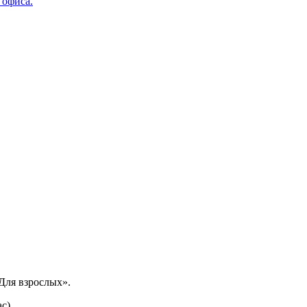
 офиса.
Для взрослых».
ас)