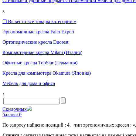
Стильные и удобные предметы современной мебели для дома и
x
❑
Вывести все товары категории »
Эргономичные кресла Falto Expert
Ортопедические кресла Duorest
Компьютерные кресла Milani (Италия)
Офисные кресла TopStar (Германия)
Кресла для компьютера Okamura (Япония)
Мебель для дома и офиса
x
Скидочных
баллов:
0
По запросу найдено позиций :
4
, тип эргономичных кресел : «
Спинка :
сетчатая (эластичная сетка натянутая на рамный карк