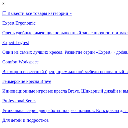
x
❑
Вывести все товары категории »
Expert Ergonomic
Очень удобные, имеющие повышенный запас прочности и макс
Expert Legrest
Одни из самых лучших кресел. Развитие серии «Expert» - доб
Comfort Workspace
Всемирно известный бренд премиальной мебели основанный в 
Геймерские кресла Brave
Инновационные игровые кресла Brave. Шикарный дизайн и вы
Professional Series
Уникальная серия для работы профессионалов. Есть кресла для
Для детей и подростков