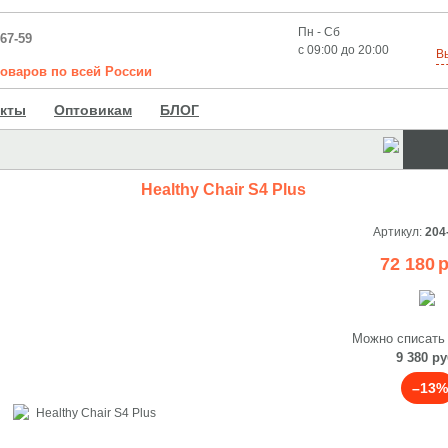
Пн - Сб
-67-59
с 09:00 до 20:00
В
товаров
по
всей
России
акты
Оптовикам
БЛОГ
Healthy Chair S4 Plus
Артикул:
204
72 180
р
Можно списать
9 380 ру
–13%