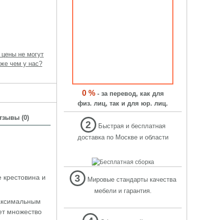
 цены не могут
же чем у нас?
0 %
- за перевод, как для
физ. лиц, так и для юр. лиц.
тзывы (0)
2
Быстрая и бесплатная
доставка по Москве и области
3
е крестовина и
Мировые стандарты качества
мебели и гарантия.
максимальным
еет множество