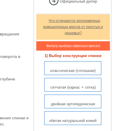
4
Официальный дилер
Что отличаются эргономичные
компьютерные кресла от простых и
дешевых?
 вращения
Фильтр выбора офисных кресел
1) Выбор конструкции спинки
поворота в
классическая (сплошная)
 глубине
сетчатая (каркас + сетка)
двойная ортопедическая
жения спинки и
обитая натуральной кожей
ес.