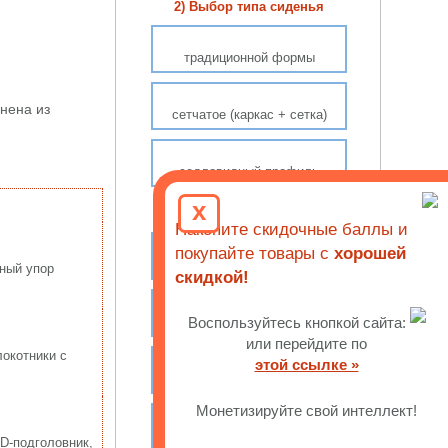
2) Выбор типа сиденья
традиционной формы
нена из
сетчатое (каркас + сетка)
седловидный профиль
x
3) С какими регулировками
Накопите скидочные баллы и
покупайте товары с
хорошей
настройка высоты спинки
чный упор
скидкой!
Воспользуйтесь кнопкой сайта:
поясничный упор
или перейдите по
локотники с
этой ссылке »
глубина сиденья (слайдер)
Монетизируйте свой интеллект!
3D-подлокотники
3D-подголовник,