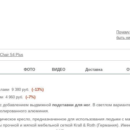
Почему
быть ни
 Chair S4 Plus
ФОТО
ВИДЕО
Доставка
О
аллами
9 380 руб.
(–13%)
ами
4 960 руб.
(–7%)
о с добавлением выдвижной
подставки для ног
. В светлом вариант
 полированного алюминия.
едическое кресло, предназначенное для использования людьми с 
ы прочной и мягкой мебельной сеткой Krall & Roth (Германия). Им