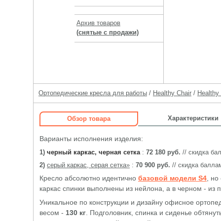
Архив товаров
(снятые с продажи)
Ортопедические кресла для работы
/
Healthy Chair
/
Healthy
Характеристики
Обзор товара
Варианты исполнения изделия:
1)
черный каркас, черная сетка
:
72 180 руб.
// скидка б
2)
серый каркас, серая сетка»
:
70 900 руб.
// скидка балл
Кресло абсолютно идентично
базовой модели S4
, н
каркас спинки выполнены из нейлона, а в черном - из
Уникальное по конструкции и дизайну офисное ортоп
весом -
130 кг
. Подголовник, спинка и сиденье обтянут