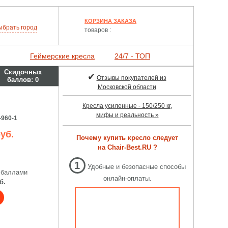
КОРЗИНА ЗАКАЗА
ыбрать
город
товаров :
Геймерские кресла
24/7 - ТОП
Скидочных
✔
Отзывы покупателей из
баллов:
0
Московской области
Кресла усиленные - 150/250 кг,
мифы и реальность »
-960-1
уб.
Почему купить кресло следует
на Chair-Best.RU ?
1
Удобные и безопасные способы
 баллами
онлайн-оплаты.
б.