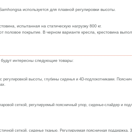
 Samhongsa используется для плавной регулировки высоты.
товина, испытанная на статическую нагрузку 800 кг.
т половое покрытие. В черном варианте кресла, крестовина выпол
 будут интересны следующие товары:
с регулировкой высоты, глубины сиденья и 4D-подлокотниками. Поясни
ах.
ларовой сеткой, регулируемый поясничный упор, сиденье-слайдер и под
стичной сеткой, сиденье тканью. Регулируемая поясничная поддержка, 