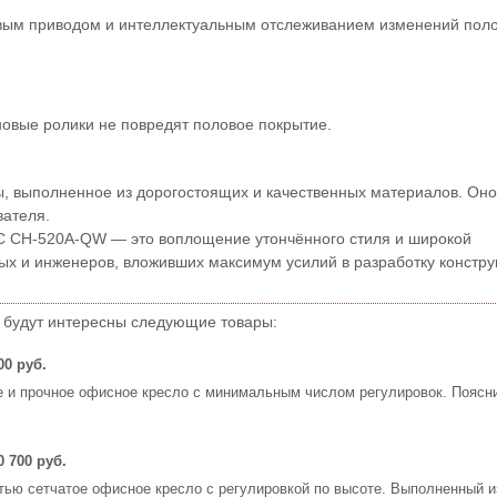
вым приводом и интеллектуальным отслеживанием изменений пол
новые ролики не повредят половое покрытие.
, выполненное из дорогостоящих и качественных материалов. Оно 
вателя.
C CH-520A-QW — это воплощение утончённого стиля и широкой
ых и инженеров, вложивших максимум усилий в разработку констру
 будут интересны следующие товары:
00 руб.
ное и прочное офисное кресло с минимальным числом регулировок. Поясн
0 700 руб.
остью сетчатое офисное кресло с регулировкой по высоте. Выполненный и