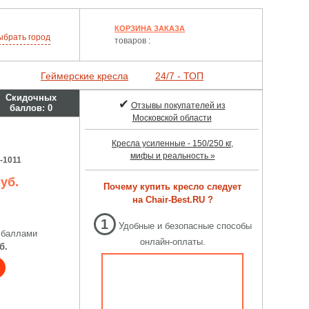
КОРЗИНА ЗАКАЗА
ыбрать
город
товаров :
Геймерские кресла
24/7 - ТОП
Скидочных
✔
Отзывы покупателей из
баллов:
0
Московской области
Кресла усиленные - 150/250 кг,
мифы и реальность »
-1011
уб.
Почему купить кресло следует
на Chair-Best.RU ?
1
Удобные и безопасные способы
 баллами
онлайн-оплаты.
б.