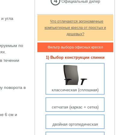
4
Официальный дилер
 и угла
Что отличаются эргономичные
компьютерные кресла от простых и
дешевых?
лируемым по
Фильтр выбора офисных кресел
ях.
1) Выбор конструкции спинки
в течении
у поворота в
классическая (сплошная)
сетчатая (каркас + сетка)
е 6 см и
двойная ортопедическая