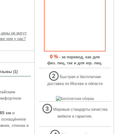
 цены не могут
же чем у нас?
0 %
- за перевод, как для
физ. лиц, так и для юр. лиц.
тзывы (1)
2
Быстрая и бесплатная
доставка по Москве и области
тайским
комфортное
3
Мировые стандарты качества
185 см
и
мебели и гарантия.
, оснащённое
вник, спинка и