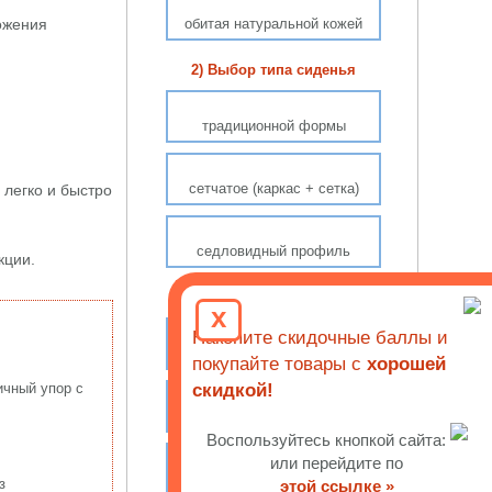
ожения
обитая натуральной кожей
2) Выбор типа сиденья
традиционной формы
сетчатое (каркас + сетка)
легко и быстро
седловидный профиль
кции.
3) С какими регулировками
x
Накопите скидочные баллы и
настройка высоты спинки
покупайте товары с
хорошей
ичный упор с
скидкой!
поясничный упор
Воспользуйтесь кнопкой сайта:
или перейдите по
глубина сиденья (слайдер)
з
этой ссылке »