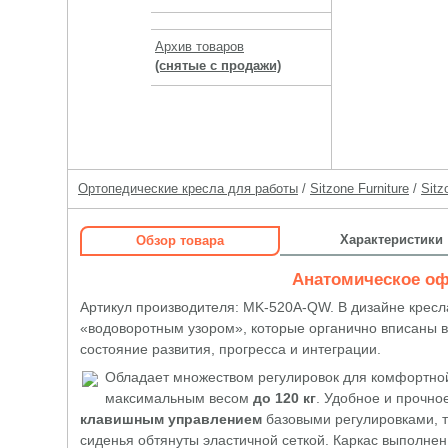
Архив товаров
(снятые с продажи)
Ортопедические кресла для работы
/
Sitzone Furniture
/
Sit
Характеристики
Обзор товара
Анатомическое оф
Артикул производителя: MK-520A-QW. В дизайне кресл
«водоворотным узором», которые органично вписаны в
состояние развития, прогресса и интеграции.
Обладает множеством регулировок для комфортно
максимальным весом
до 120 кг
. Удобное и прочно
клавишным управлением
базовыми регулировками, т
сиденья обтянуты эластичной сеткой. Каркас выполнен