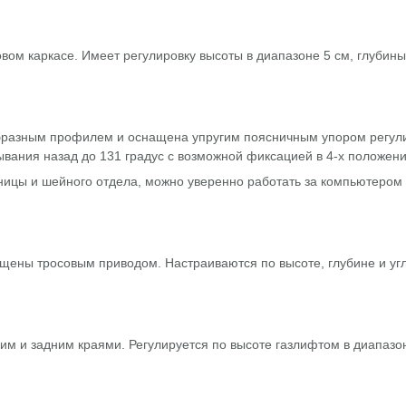
ом каркасе. Имеет регулировку высоты в диапазоне 5 см, глубины
образным профилем и оснащена упругим поясничным упором регу
дывания назад до 131 градус с возможной фиксацией в 4-х положени
ицы и шейного отдела, можно уверенно работать за компьютером 
ены тросовым приводом. Настраиваются по высоте, глубине и угл
 и задним краями. Регулируется по высоте газлифтом в диапазон