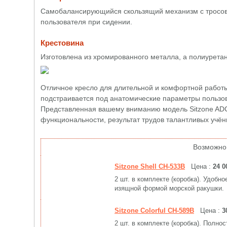
Самобалансирующийся скользящий механизм с тросо
пользователя при сидении.
Крестовина
Изготовлена из хромированного металла, а полиурета
Отличное кресло для длительной и комфортной работы
подстраивается под анатомические параметры пользо
Представленная вашему вниманию модель Sitzone AD
функциональности, результат трудов талантливых учён
Возможно
Sitzone Shell CH-533B
Цена :
24 0
2 шт. в комплекте (коробка). Удоб
изящной формой морской ракушки.
Sitzone Colorful CH-589B
Цена :
3
2 шт. в комплекте (коробка). Полн