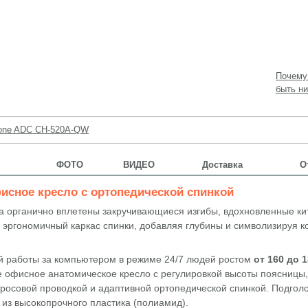
Почему
быть ни
zone ADC CH-520A-QW
ФОТО
ВИДЕО
Доставка
О
исное кресло с ортопедической спинкой
а органично вплетены закручивающиеся изгибы, вдохновленные ки
 эргономичный каркас спинки, добавляя глубины и символизируя 
й работы за компьютером в режиме 24/7 людей ростом
от 160 до 
е офисное анатомическое кресло с регулировкой высоты поясницы
росовой проводкой и адаптивной ортопедической спинкой. Подголо
 из высокопрочного пластика (полиамид).