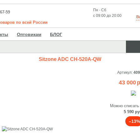
Пн - Сб
-67-59
с 09:00 до 20:00
В
товаров
по
всей
России
акты
Оптовикам
БЛОГ
Sitzone ADC CH-520A-QW
Артикул:
409
43 000
р
Можно списать
5 590 ру
–13%